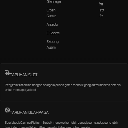
Olahraga
Crash
Game
Arcade
E-Sports
Sabung
Ayam
TARUHAN SLOT
Penyedia slot online dengan beragam pilihan game menarik yang memudahkan pemain
untuk mencapai jackpot
TARUHAN OLAHRAGA
Sportsbook Gaming Platform Terbaik menawarkan lebih banyak game, odds yang lebih
tinggi, dan menyediakan pilihan yang lebih banyak untuk pemain.