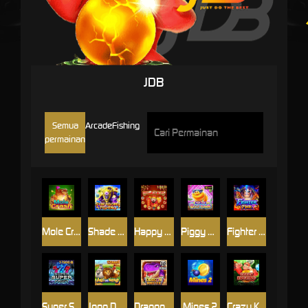
JDB
Semua
Arcade
Fishing
permainan
Mole Crash
Shade Dragons Fishing
Happy New Year
Piggy Bank TapTap
Fighter Fire
Super Super Fruit
Jogo Do Bicho
Dragon Master
Mines 2
Crazy King Kong