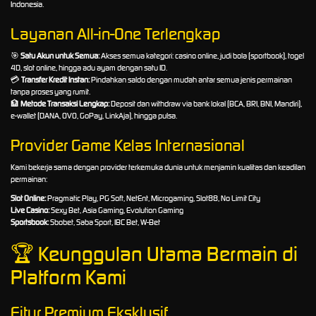
Indonesia.
Layanan All-in-One Terlengkap
🎯
Satu Akun untuk Semua:
Akses semua kategori: casino online, judi bola (sportbook), togel
4D, slot online, hingga adu ayam dengan satu ID.
💳
Transfer Kredit Instan:
Pindahkan saldo dengan mudah antar semua jenis permainan
tanpa proses yang rumit.
🏦
Metode Transaksi Lengkap:
Deposit dan withdraw via bank lokal (BCA, BRI, BNI, Mandiri),
e-wallet (DANA, OVO, GoPay, LinkAja), hingga pulsa.
Provider Game Kelas Internasional
Kami bekerja sama dengan provider terkemuka dunia untuk menjamin kualitas dan keadilan
permainan:
Slot Online:
Pragmatic Play, PG Soft, NetEnt, Microgaming, Slot88, No Limit City
Live Casino:
Sexy Bet, Asia Gaming, Evolution Gaming
Sportsbook:
Sbobet, Saba Sport, IBC Bet, W-Bet
🏆
Keunggulan Utama Bermain di
Platform Kami
Fitur Premium Eksklusif