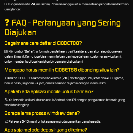
Dukungan tersedia 24 jam sehari, 7 hari seminggu untuk memastikan pengalaman bermain
yang lancar.
❓
FAQ - Pertanyaan yang Sering
Diajukan
Bagaimana cara daftar di CIOBET88?
🎰 Klik tombol "Daftar", isi formulir pendaftaran, verifikasi data, dan akun siap digunakan
dalam 2 menit. Kamu juga bisa meminta bantuan kepada team customer service kami,
untuk membantu di buatkan id untuk bermain di situs kami
Mengapa harus memilih CIOBET88 dibanding situs lain?
⚡ Karena CIOBET88 menawarkan winrate (RTP) slot hingga 97%, lebih dari 4000 game,
bonus besar, layanan 24 jam, dan keamanan terjamin dengan lisensi resmi.
Apakah ada aplikasi mobile untuk bermain?
📝 Ya, tersedia aplikasi khusus untuk Android dan iOS dengan pengalaman bermain yang
stabil dan lengkap.
Berapa lama proses withdraw dana?
📈 Rata-rata 5-10 menit untuk semua metode penarikan yang tersedia.
Apa saja metode deposit yang diterima?