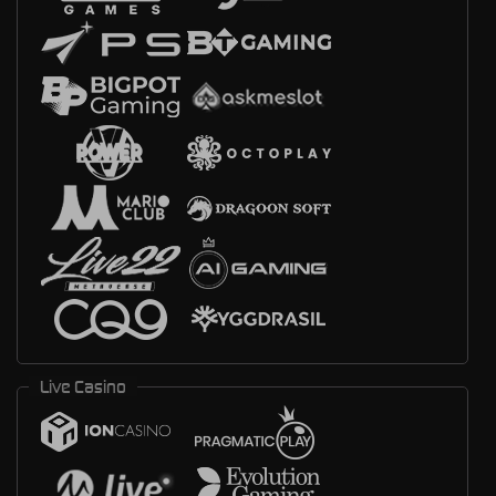
Live Casino