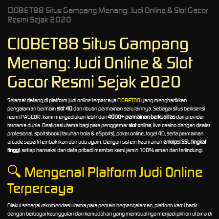
CIOBET88 Situs Gampang Menang: Judi Online & Slot Gacor
Resmi Sejak 2020
CIOBET88 Situs Gampang
Menang: Judi Online & Slot
Gacor Resmi Sejak 2020
Selamat datang di platform judi online terpercaya
CIOBET88
yang menghadirkan
pengalaman bermain
slot 4D
dan ribuan permainan seru lainnya. Sebagai situs berlisensi
resmi PAGCOR, kami menyediakan lebih dari
4000+ permainan berkualitas
dari provider
ternama dunia. Destinasi utama bagi para penggemar
slot online
, live casino dengan dealer
profesional, sportsbook (taruhan bola & eSports), poker online, togel 4D, serta permainan
arcade seperti tembak ikan dan adu ayam. Dengan sistem keamanan
enkripsi SSL tingkat
tinggi
, setiap transaksi dan data pribadi member kami jamin 100% aman dan terlindungi.
🔍
Mengenal Platform Judi Online
Terpercaya
Diakui sebagai rekomendasi utama para pemain berpengalaman, platform kami hadir
dengan berbagai keunggulan dan kemudahan yang membuatnya menjadi pilihan utama di