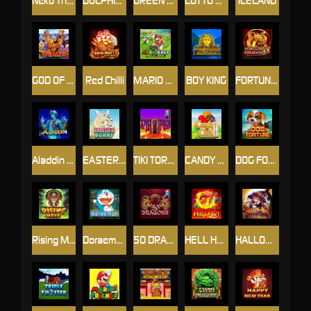
Neko The Fortune Cat
DOLPHIN REEF
GREEN GOLD
LOTTO MADNESS
ICELAND
GOD OF WEALTH
Red Chilli
MARIO GOLF
BOY KING
FORTUNE DRAGON 88
Aladdin Wishes
EASTER BUNNY
TIKI TORCH
CANDY CRUSH
DOG FORTUNE
Rising Maya
Doraemon
50 DRAGONS
HELL HOT 100
HALLOWIN