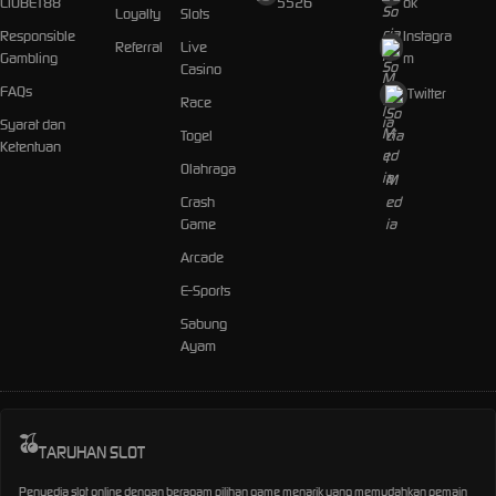
CIOBET88
5526
ok
Loyalty
Slots
Responsible
Instagra
Referral
Live
Gambling
m
Casino
FAQs
Twitter
Race
Syarat dan
Togel
Ketentuan
Olahraga
Crash
Game
Arcade
E-Sports
Sabung
Ayam
TARUHAN SLOT
Penyedia slot online dengan beragam pilihan game menarik yang memudahkan pemain