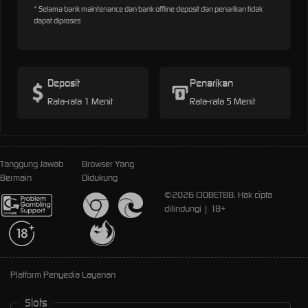
* Selama bank maintenance dan bank offline deposit dan penarikan tidak
dapat diproses
Deposit
Penarikan
Rata-rata 1 Menit
Rata-rata 5 Menit
Tanggung Jawab
Browser Yang
Bermain
Didukung
©2026 CIOBET88. Hak cipta
dilindungi | 18+
Platform Penyedia Layanan
Slots