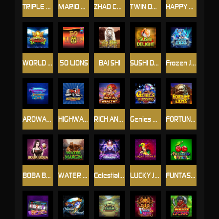
TRIPLE TWISTER
MARIO AND FRIENDS
ZHAO CAI JIN BAO
TWIN DRAGON
HAPPY NEW YEAR
WORLD CUP FRENZY
50 LIONS
BAI SHI
SUSHI DELIGHT
Frozen Joker
AROWANAS LUCK
HIGHWAY KING
RICH AND WEALTHY
Genies Blessing
FORTUNE LIONS
BOBA BOBA
WATER MARGIN
Celestial Goddess
LUCKY JOKER 5
FUNTASTIC FRUIT