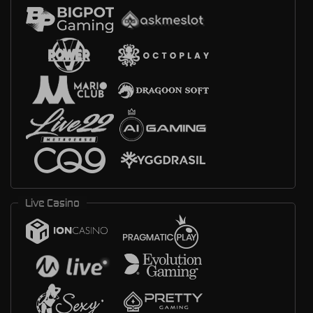
Live Casino