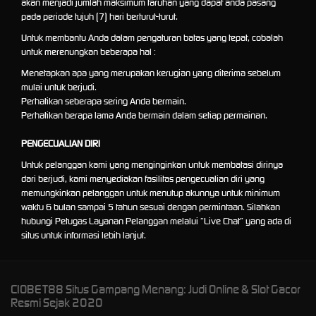
akan menjadi jumlah maksimum taruhan yang dapat anda pasang
pada periode tujuh (7) hari berturut-turut.
Untuk membantu Anda dalam pengaturan batas yang tepat, cobalah
untuk merenungkan beberapa hal :
Menetapkan apa yang merupakan kerugian yang diterima sebelum
mulai untuk berjudi.
Perhatikan seberapa sering Anda bermain.
Perhatikan berapa lama Anda bermain dalam setiap permainan.
PENGECUALIAN DIRI
Untuk pelanggan kami yang menginginkan untuk membatasi dirinya
dari berjudi, kami menyediakan fasilitas pengecualian diri yang
memungkinkan pelanggan untuk menutup akunnya untuk minimum
waktu 6 bulan sampai 5 tahun sesuai dengan permintaan. Silahkan
hubungi Petugas Layanan Pelanggan melalui “Live Chat” yang ada di
situs untuk informasi lebih lanjut.
CIOBET88 Situs Gampang Menang: Judi Online & Slot Gacor
Resmi Sejak 2020