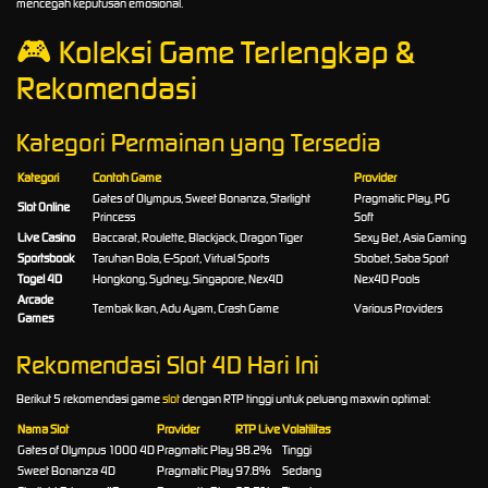
mencegah keputusan emosional.
🎮
Koleksi Game Terlengkap &
Rekomendasi
Kategori Permainan yang Tersedia
Kategori
Contoh Game
Provider
Gates of Olympus, Sweet Bonanza, Starlight
Pragmatic Play, PG
Slot Online
Princess
Soft
Live Casino
Baccarat, Roulette, Blackjack, Dragon Tiger
Sexy Bet, Asia Gaming
Sportsbook
Taruhan Bola, E-Sport, Virtual Sports
Sbobet, Saba Sport
Togel 4D
Hongkong, Sydney, Singapore, Nex4D
Nex4D Pools
Arcade
Tembak Ikan, Adu Ayam, Crash Game
Various Providers
Games
Rekomendasi Slot 4D Hari Ini
Berikut 5 rekomendasi game
slot
dengan RTP tinggi untuk peluang maxwin optimal:
Nama Slot
Provider
RTP Live
Volatilitas
Gates of Olympus 1000 4D
Pragmatic Play
98.2%
Tinggi
Sweet Bonanza 4D
Pragmatic Play
97.8%
Sedang