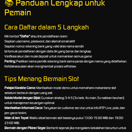
📚
Panduan Lengkap untuk
Pemain
Cara Daftar dalam 5 Langkah
Klik tombol
"Daftar"
atau link pendaftaran resmi
Siapkan username, password, dan alamat email aktif
Siapkan nomor rekening bank yang valid atas nama sendiri
Isi formulir pendaftaran dengan data diri yang benar dan lengkap
Verifikasi akun dan mulai deposit untuk memainkan semua game
Penting:
Pastikan nama pemilik rekening bank sama persis dengan nama yang didaftarkan.
Ketidaksesuaian akan menghambat proses withdraw.
Tips Menang Bermain Slot
Pelajari Karakter Game:
Manfaatkan mode demo untuk memahami mekanisme slot
sebelum bertaruh dengan uang asli.
Kelola Modal dengan Bijak:
Gunakan strategi 3-4-5 (3x tarik, 4x main, 5x naikkan taruhan)
untuk manajemen keuangan optimal.
Manfaatkan Informasi Gacor:
Tanyakan ke customer service untuk info RTP Live, pola, dan
jam gacor terkini.
Main di Jam Tepat:
Waktu ideal bermain slot biasanya pukul 13:00-15:00 WIB dan 19:00-
23:00 WIB.
Bermain dengan Pikiran Segar:
Berhenti sejenak jika mengalami kekalahan beruntun untuk