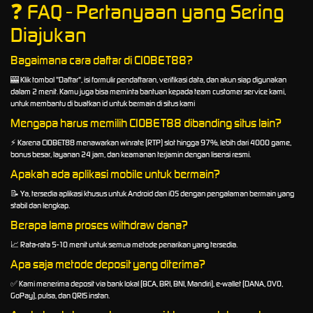
❓
FAQ - Pertanyaan yang Sering
Diajukan
Bagaimana cara daftar di CIOBET88?
🎰 Klik tombol "Daftar", isi formulir pendaftaran, verifikasi data, dan akun siap digunakan
dalam 2 menit. Kamu juga bisa meminta bantuan kepada team customer service kami,
untuk membantu di buatkan id untuk bermain di situs kami
Mengapa harus memilih CIOBET88 dibanding situs lain?
⚡ Karena CIOBET88 menawarkan winrate (RTP) slot hingga 97%, lebih dari 4000 game,
bonus besar, layanan 24 jam, dan keamanan terjamin dengan lisensi resmi.
Apakah ada aplikasi mobile untuk bermain?
📝 Ya, tersedia aplikasi khusus untuk Android dan iOS dengan pengalaman bermain yang
stabil dan lengkap.
Berapa lama proses withdraw dana?
📈 Rata-rata 5-10 menit untuk semua metode penarikan yang tersedia.
Apa saja metode deposit yang diterima?
✅ Kami menerima deposit via bank lokal (BCA, BRI, BNI, Mandiri), e-wallet (DANA, OVO,
GoPay), pulsa, dan QRIS instan.