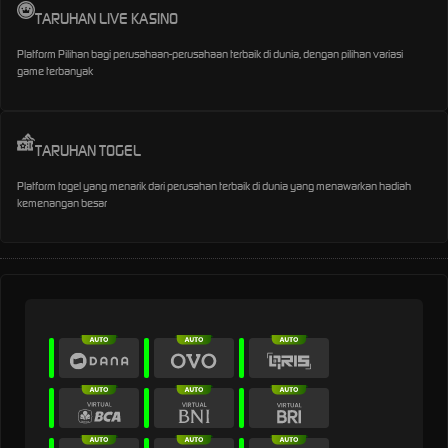
TARUHAN LIVE KASINO
Platform Pilihan bagi perusahaan-perusahaan terbaik di dunia, dengan pilihan variasi
game terbanyak
TARUHAN TOGEL
Platform togel yang menarik dari perusahan terbaik di dunia yang menawarkan hadiah
kemenangan besar