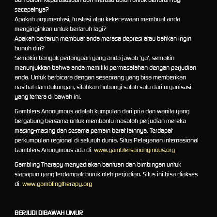
secepatnya?
Apakah argumentasi, frustasi atau kekecewaan membuat anda
menginginkan untuk bertaruh lagi?
Apakah bertaruh membuat anda merasa depresi atau bahkan ingin
bunuh diri?
Semakin banyak pertanyaan yang anda jawab 'ya', semakin
menunjukkan bahwa anda memiliki permasalahan dengan perjudian
anda. Untuk berbicara dengan seseorang yang bisa memberikan
nasihat dan dukungan, silahkan hubungi salah satu dari organisasi
yang tertera di bawah ini.
Gamblers Anonymous adalah kumpulan dari pria dan wanita yang
bergabung bersama untuk membantu masalah perjudian mereka
masing-masing dan sesama pemain berat lainnya. Terdapat
perkumpulan regional di seluruh dunia. Situs Pelayanan internasional
Gamblers Anonymous ada di:
www.gamblersanonymous.org
Gambling Therapy menyediakan bantuan dan bimbingan untuk
siapapun yang terdampak buruk oleh perjudian. Situs ini bisa diakses
di:
www.gamblingtherapy.org
BERJUDI DIBAWAH UMUR