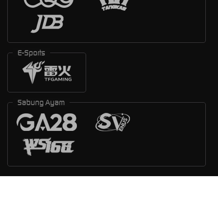
E-Sports
Sabung Ayam