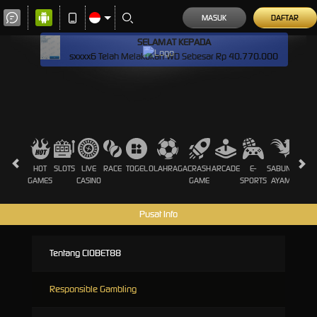
MASUK
DAFTAR
SELAMAT KEPADA
sxxxx6 Telah Melakukan WD Sebesar Rp 40.770.000
HOT
SLOTS
LIVE
RACE
TOGEL
OLAHRAGA
CRASH
ARCADE
E-
SABUNG
PROM
GAMES
CASINO
GAME
SPORTS
AYAM
Pusat Info
Tentang CIOBET88
Responsible Gambling